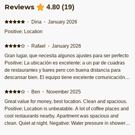
Reviews
4.80
(
19
)
·
Dina
·
January 2026
Positive: Location
·
Rafael
·
January 2026
Gran lugar, que necesita algunos ajustes para ser perfecto
Positive: La ubicación es excelente: a un par de cuadras
de restaurantes y bares pero con buena distancia para
descansar bien. El equipo tiene excelente comunicación y
están dispón les en todo momento mientras que el
apartamento es cómodo y cuenta con lo suficiente para
·
Ben
·
November 2025
estancia. Tienen Netflix disponible y buena conexión a
Great value for money, best location. Clean and spacious.
Internet. Negative: Es difícil regular el agua de baño que
Positive: Location is unbeatable. A lot of coffee places and
también requiere dejarla salir por varios minutos antes de
cool restaurants nearby. Apartment was spacious and
tener agua caliente. Una vez que sale, tienes que decidir
clean. Quiet at night. Negative: Water pressure in showers
entre agua demasiado caliente o fría, pero siempre con
very low. WiFi was poor.