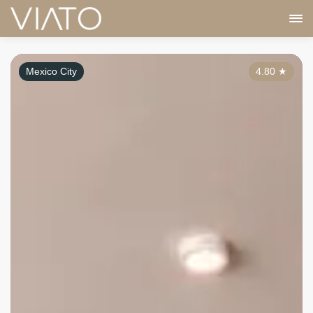
Mexico City
4.80
★